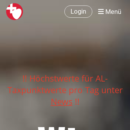
Menü
Login
!! Höchstwerte für AL-
Taxpunktwerte pro Tag unter
News
!!