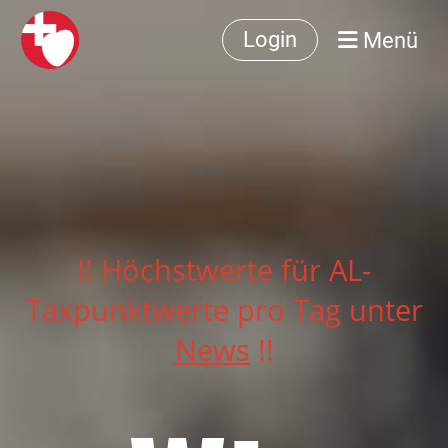
Menü
Login
!! Höchstwerte für AL-
Taxpunktwerte pro Tag unter
News
!!