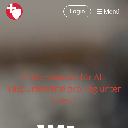
Menü
Login
!! Höchstwerte für AL-
Taxpunktwerte pro Tag unter
News
!!