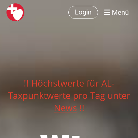
Menü
Login
!! Höchstwerte für AL-
Taxpunktwerte pro Tag unter
News
!!