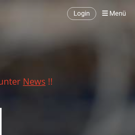
Login
Menü
 unter
News
!!
d