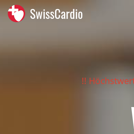
SwissCardio
!! Höchstwer