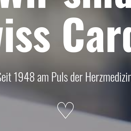
iss
Car
Seit 1948 am Puls der Herzmedizin
♡