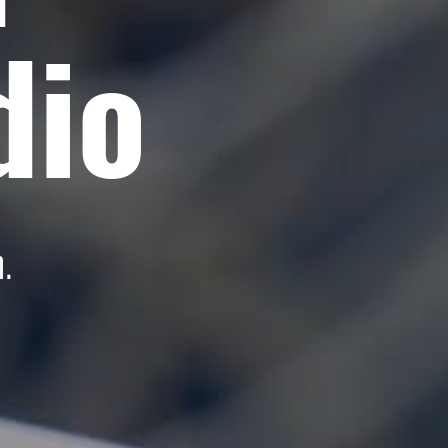
dio
.