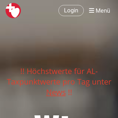
Menü
Login
!! Höchstwerte für AL-
Taxpunktwerte pro Tag unter
News
!!