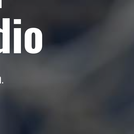
dio
.