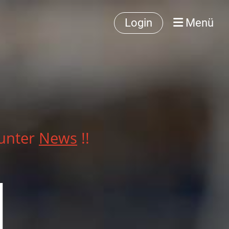
Login
Menü
 unter
News
!!
d