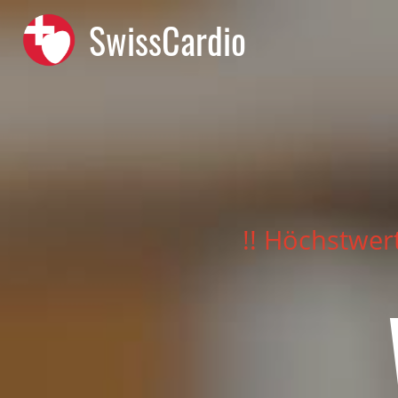
SwissCardio
!! Höchstwer