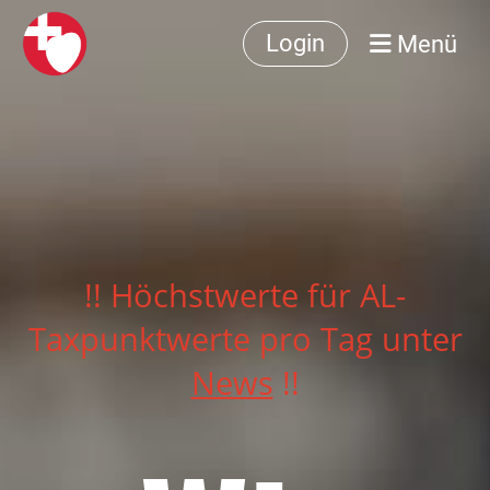
Menü
Login
!! Höchstwerte für AL-
Taxpunktwerte pro Tag unter
News
!!