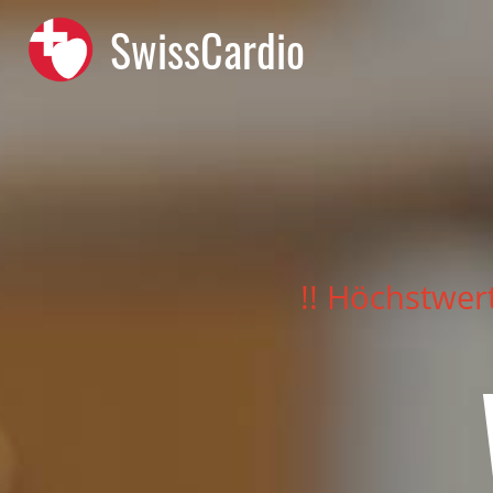
SwissCardio
!! Höchstwer