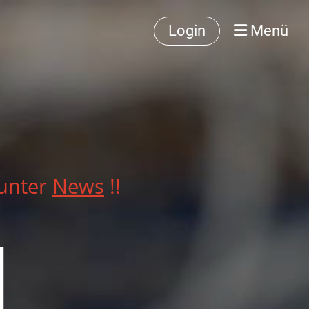
Login
Menü
 unter
News
!!
d