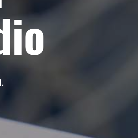
dio
.