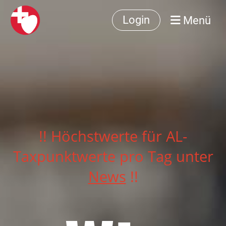
Menü
Login
!! Höchstwerte für AL-
Taxpunktwerte pro Tag unter
News
!!