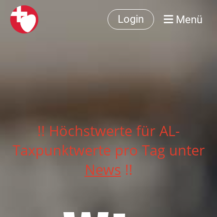
Menü
Login
!! Höchstwerte für AL-
Taxpunktwerte pro Tag unter
News
!!